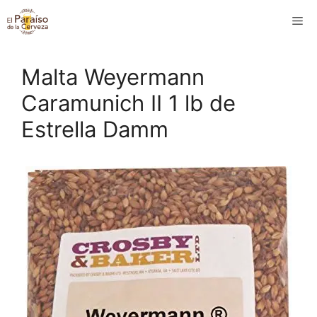
Saltar
M
al
contenido
Malta Weyermann
Caramunich II 1 lb de
Estrella Damm