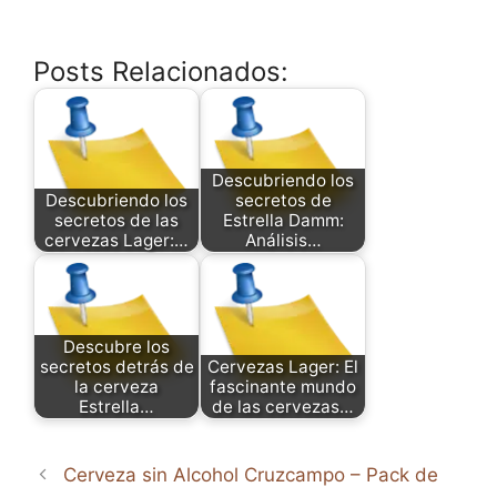
Posts Relacionados:
Descubriendo los
Descubriendo los
secretos de
secretos de las
Estrella Damm:
cervezas Lager:…
Análisis…
Descubre los
secretos detrás de
Cervezas Lager: El
la cerveza
fascinante mundo
Estrella…
de las cervezas…
Cerveza sin Alcohol Cruzcampo – Pack de