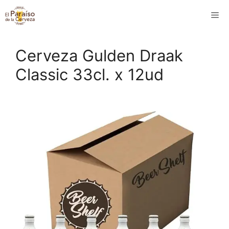
Saltar
M
al
contenido
Cerveza Gulden Draak
Classic 33cl. x 12ud