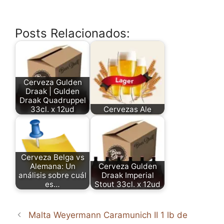
Posts Relacionados:
Cerveza Gulden
Draak | Gulden
Draak Quadruppel
33cl. x 12ud
Cervezas Ale
Cerveza Belga vs
Alemana: Un
Cerveza Gulden
análisis sobre cuál
Draak Imperial
es…
Stout 33cl. x 12ud
Malta Weyermann Caramunich II 1 lb de