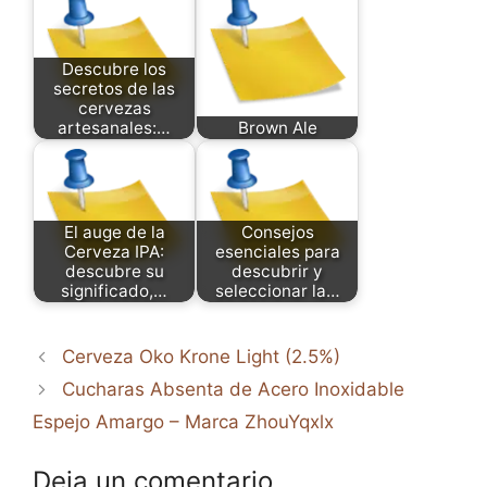
Descubre los
secretos de las
cervezas
artesanales:…
Brown Ale
El auge de la
Consejos
Cerveza IPA:
esenciales para
descubre su
descubrir y
significado,…
seleccionar la…
Cerveza Oko Krone Light (2.5%)
Cucharas Absenta de Acero Inoxidable
Espejo Amargo – Marca ZhouYqxlx
Deja un comentario