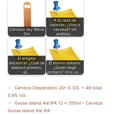
A la caza de
calorías: ¿Vino o
Cerveza Sky Wave
cerveza? Un
Gin
análisis…
El enigma
ancestral: ¿Cuál se
El eterno debate:
elaboró primero,
¿Quién llegó
el…
primero? Vino vs.…
Cerveza Desperados 24x 0.33L = 48 latas
5.9% Vol.
Goose Island Ale IPA 12 x 355ml – Cerveza
Goose Island Ale IPA