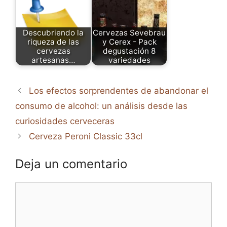
Descubriendo la
Cervezas Sevebrau
riqueza de las
y Cerex - Pack
cervezas
degustación 8
artesanas…
variedades
Los efectos sorprendentes de abandonar el
consumo de alcohol: un análisis desde las
curiosidades cerveceras
Cerveza Peroni Classic 33cl
Deja un comentario
Comentario