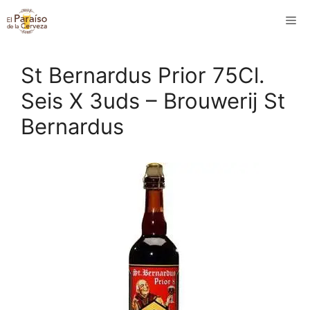
Saltar
M
al
contenido
St Bernardus Prior 75Cl.
Seis X 3uds – Brouwerij St
Bernardus