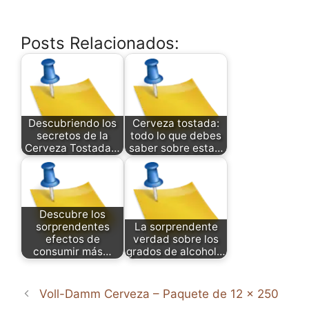
Posts Relacionados:
Descubriendo los
Cerveza tostada:
secretos de la
todo lo que debes
Cerveza Tostada…
saber sobre esta…
Descubre los
sorprendentes
La sorprendente
efectos de
verdad sobre los
consumir más…
grados de alcohol…
Voll-Damm Cerveza – Paquete de 12 x 250