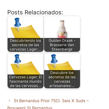
Posts Relacionados:
Descubriendo los
Gulden Draak -
secretos de las
Brasserie Van
cervezas Lager:…
Steenberge
Descubre los
Cervezas Lager: El
secretos de las
fascinante mundo
cervezas
de las cervezas…
artesanales:…
St Bernardus Prior 75Cl. Seis X 3uds –
Brouwerij St Bernardus