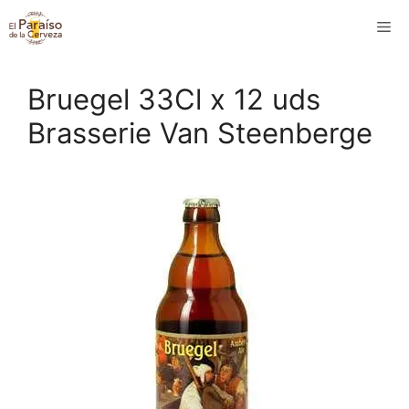
Saltar
M
al
contenido
Bruegel 33Cl x 12 uds
Brasserie Van Steenberge