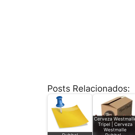
Posts Relacionados:
Cerveza Westmall
Tripel | Cerveza
Westmalle