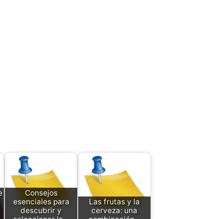
e
Consejos
esenciales para
Las frutas y la
descubrir y
cerveza: una