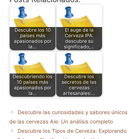
Descubre los 10
El auge de la
países más
Cerveza IPA:
apasionados por
descubre su
la…
significado,…
Descubriendo los
Descubre los
10 países más
secretos de las
apasionados por
cervezas
la…
artesanales:…
Descubre las curiosidades y sabores únicos
de las cervezas Ale: Un análisis completo
Descubre los Tipos de Cerveza: Explorando