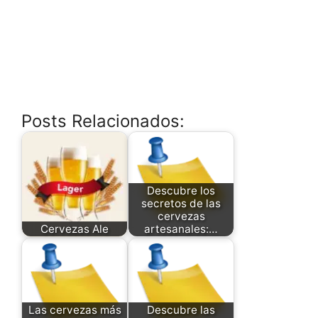
Posts Relacionados:
Descubre los
secretos de las
cervezas
Cervezas Ale
artesanales:…
Las cervezas más
Descubre las