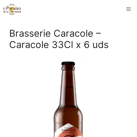
Saltar
M
al
contenido
Brasserie Caracole –
Caracole 33Cl x 6 uds