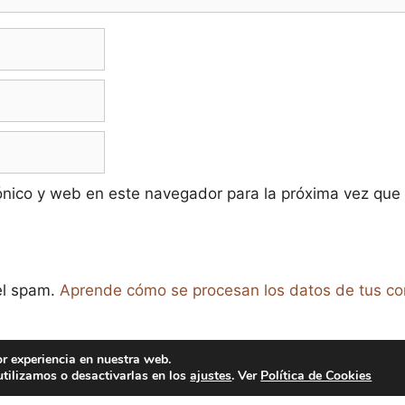
ónico y web en este navegador para la próxima vez que
 el spam.
Aprende cómo se procesan los datos de tus co
or experiencia en nuestra web.
tilizamos o desactivarlas en los
ajustes
. Ver
Política de Cookies
raíso de la Cerveza -
Aviso legal y Política de Privacidad
-
Polít