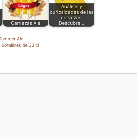
Análisis y
curiosidades de las
cervezas:
Cervezas Ale
Descubre…
 Summer Ale
Botellines de 33 cl