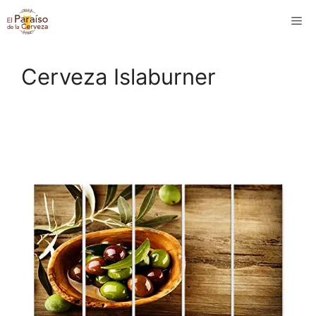
Saltar
M
al
contenido
Cerveza Islaburner