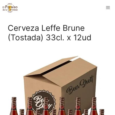
Saltar
M
al
contenido
Cerveza Leffe Brune
(Tostada) 33cl. x 12ud