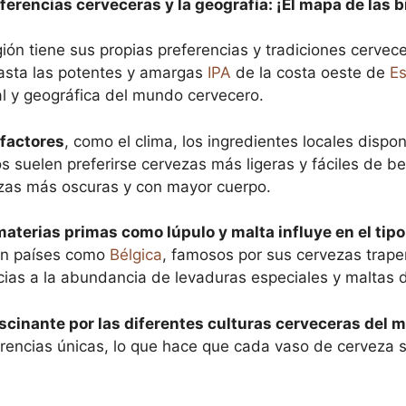
ferencias cerveceras y la geografía: ¡El mapa de las b
ión tiene sus propias preferencias y tradiciones cervece
hasta las potentes y amargas
IPA
de la costa oeste de
E
ral y geográfica del mundo cervecero.
 factores
, como el clima, los ingredientes locales disponi
s suelen preferirse cervezas más ligeras y fáciles de b
vezas más oscuras y con mayor cuerpo.
materias primas como lúpulo y malta influye en el tip
 en países como
Bélgica
, famosos por sus cervezas trap
ias a la abundancia de levaduras especiales y maltas d
fascinante por las diferentes culturas cerveceras del
ferencias únicas, lo que hace que cada vaso de cerveza