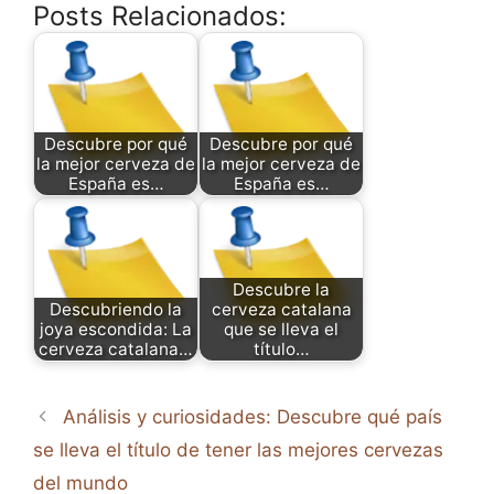
Posts Relacionados:
Descubre por qué
Descubre por qué
la mejor cerveza de
la mejor cerveza de
España es…
España es…
Descubre la
Descubriendo la
cerveza catalana
joya escondida: La
que se lleva el
cerveza catalana…
título…
Análisis y curiosidades: Descubre qué país
se lleva el título de tener las mejores cervezas
del mundo