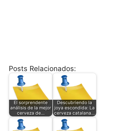
Posts Relacionados:
El sorprendente
Descubriendo la
análisis de la mejor
joya escondida: La
cerveza de…
cerveza catalana…