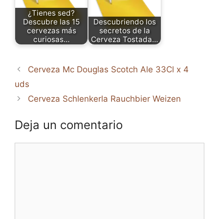
¿Tienes sed?
Descubre las 15
Descubriendo los
cervezas más
secretos de la
curiosas…
Cerveza Tostada…
Cerveza Mc Douglas Scotch Ale 33Cl x 4
uds
Cerveza Schlenkerla Rauchbier Weizen
Deja un comentario
Comentario