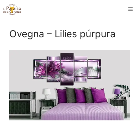
Saltar
M
al
contenido
Ovegna – Lilies púrpura