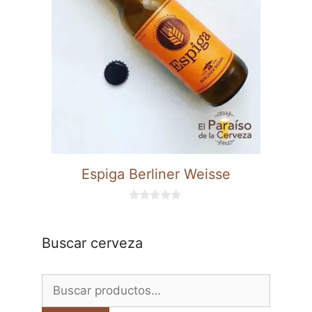
Espiga Berliner Weisse
0
d
e
5
Buscar cerveza
Buscar
por: