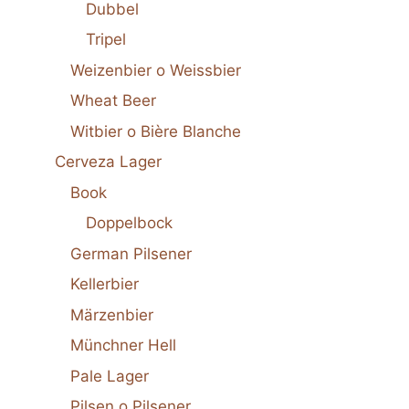
Dubbel
Tripel
Weizenbier o Weissbier
Wheat Beer
Witbier o Bière Blanche
Cerveza Lager
Book
Doppelbock
German Pilsener
Kellerbier
Märzenbier
Münchner Hell
Pale Lager
Pilsen o Pilsener