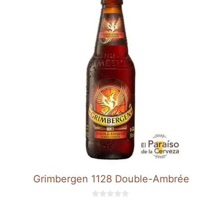
Grimbergen 1128 Double-Ambrée
0
d
e