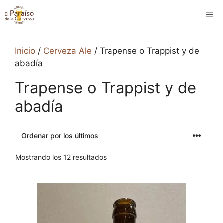
Saltar
M
al
contenido
Inicio
/
Cerveza Ale
/ Trapense o Trappist y de
abadía
Trapense o Trappist y de
abadía
Ordenado
Mostrando los 12 resultados
por
los
últimos