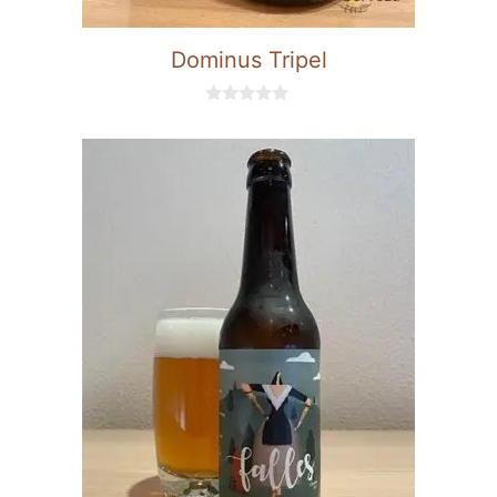
Dominus Tripel
0
d
e
5