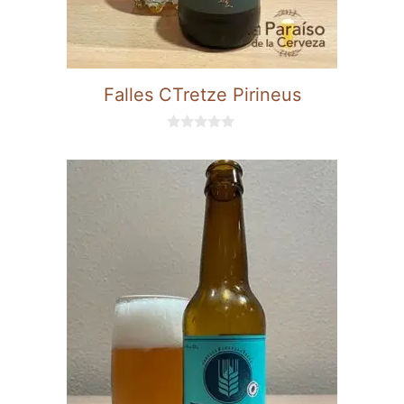
Falles CTretze Pirineus
0
d
e
5