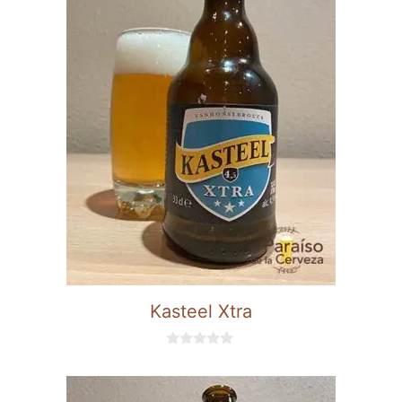
Kasteel Xtra
0
d
e
5