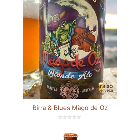
Birra & Blues Mägo de Oz
0
d
e
5