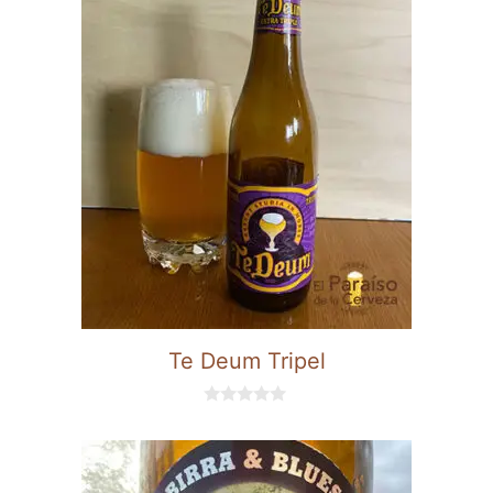
Te Deum Tripel
0
d
e
5