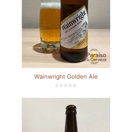
Wainwright Golden Ale
0
d
e
5