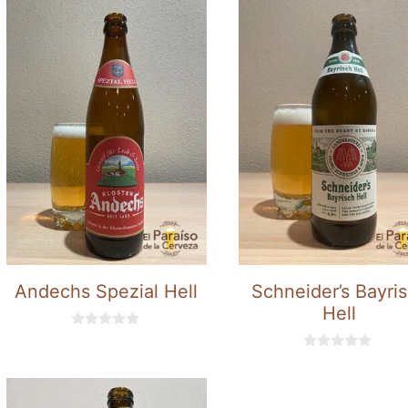
últimos
Andechs Spezial Hell
Schneider’s Bayri
Hell
0
d
0
e
d
5
e
5