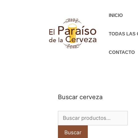
Saltar
al
INICIO
contenido
TODAS LAS
CONTACTO
Buscar cerveza
Buscar
por:
Buscar