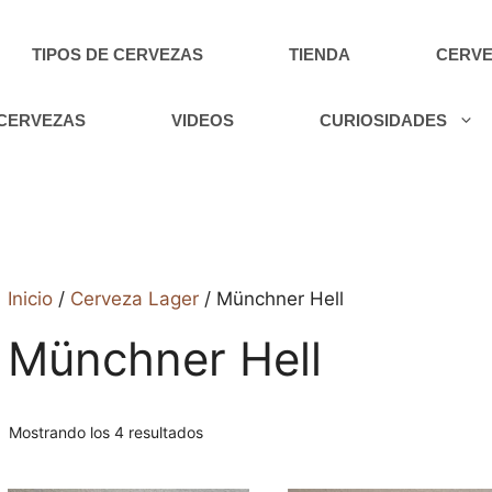
TIPOS DE CERVEZAS
TIENDA
CERVE
 CERVEZAS
VIDEOS
CURIOSIDADES
Inicio
/
Cerveza Lager
/ Münchner Hell
Münchner Hell
Ordenado
Mostrando los 4 resultados
por
los