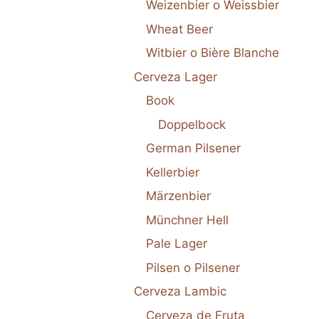
Weizenbier o Weissbier
Wheat Beer
Witbier o Bière Blanche
Cerveza Lager
Book
Doppelbock
German Pilsener
Kellerbier
Märzenbier
Münchner Hell
Pale Lager
Pilsen o Pilsener
Cerveza Lambic
Cerveza de Fruta