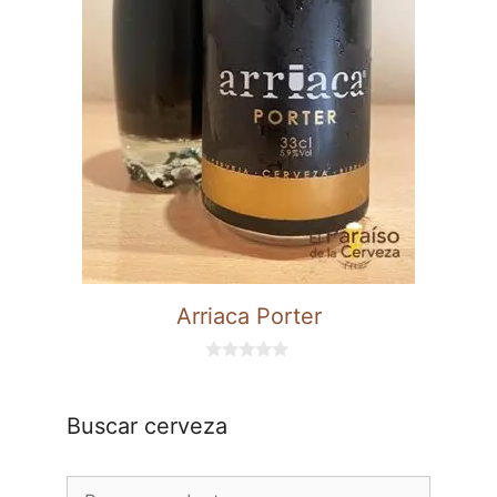
Arriaca Porter
0
d
e
5
Buscar cerveza
Buscar