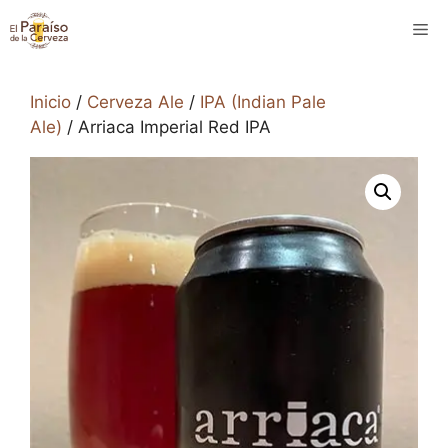
Saltar
M
al
contenido
Inicio
/
Cerveza Ale
/
IPA (Indian Pale
Ale)
/ Arriaca Imperial Red IPA