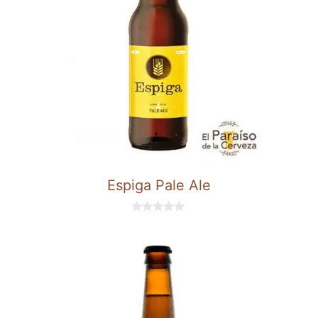
Espiga Pale Ale
0
d
e
5