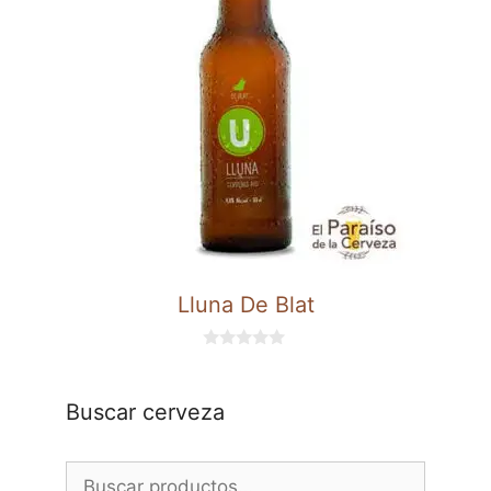
Lluna De Blat
0
d
e
5
Buscar cerveza
Buscar