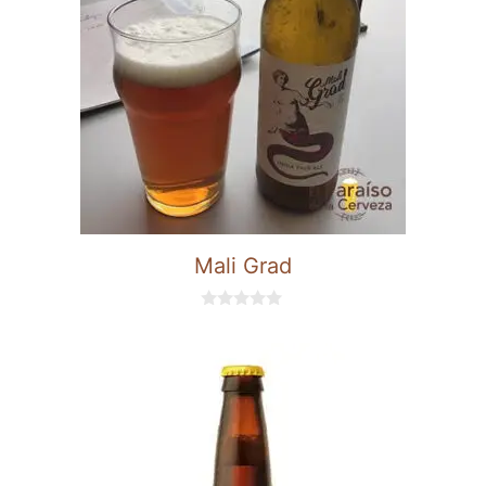
Mali Grad
0
d
e
5