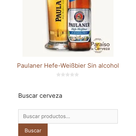
Paulaner Hefe-Weißbier Sin alcohol
0
d
e
5
Buscar cerveza
Buscar
por:
Buscar