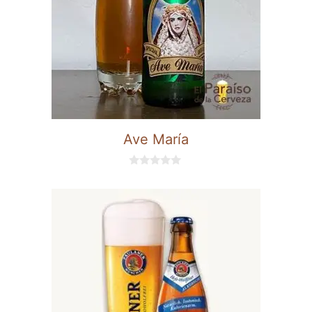
Ave María
0
d
e
5