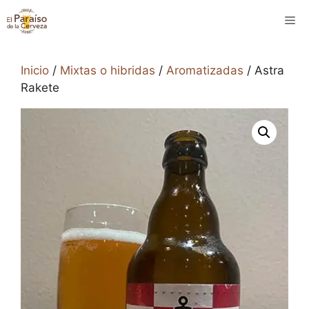
Saltar
M
al
contenido
Inicio
/
Mixtas o hibridas
/
Aromatizadas
/ Astra
Rakete