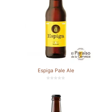
Espiga Pale Ale
0
d
e
5