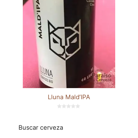
Lluna Mald’IPA
0
d
e
5
Buscar cerveza