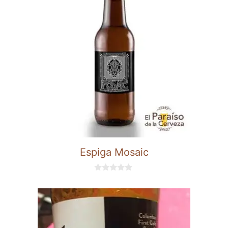
Espiga Mosaic
0
d
e
5