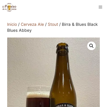
Saltar
M
al
contenido
Inicio
/
Cerveza Ale
/
Stout
/ Birra & Blues Black
Blues Abbey