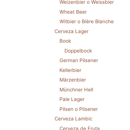
Weizenbier o Weissbier
Wheat Beer
Witbier o Bière Blanche
Cerveza Lager
Book
Doppelbock
German Pilsener
Kellerbier
Märzenbier
Münchner Hell
Pale Lager
Pilsen o Pilsener
Cerveza Lambic
Cerveza de Fruta