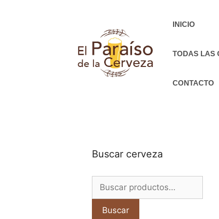
Saltar
al
INICIO
contenido
TODAS LAS
CONTACTO
Buscar cerveza
Buscar
por:
Buscar