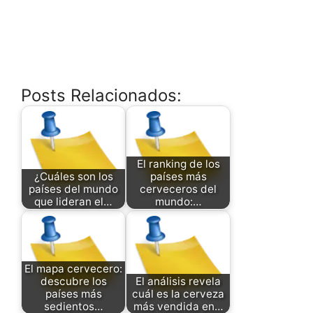
Posts Relacionados:
El ranking de los
¿Cuáles son los
países más
países del mundo
cerveceros del
que lideran el…
mundo:…
El mapa cervecero:
descubre los
El análisis revela
países más
cuál es la cerveza
sedientos…
más vendida en…