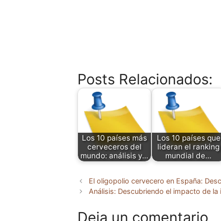
Posts Relacionados:
Los 10 países más
Los 10 países que
cerveceros del
lideran el ranking
mundo: análisis y…
mundial de…
El oligopolio cervecero en España: Des
Análisis: Descubriendo el impacto de la
Deja un comentario