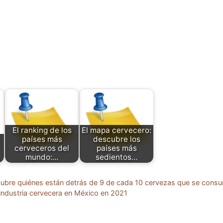
El ranking de los
El mapa cervecero:
países más
descubre los
cerveceros del
países más
mundo:…
sedientos…
cubre quiénes están detrás de 9 de cada 10 cervezas que se consu
 industria cervecera en México en 2021