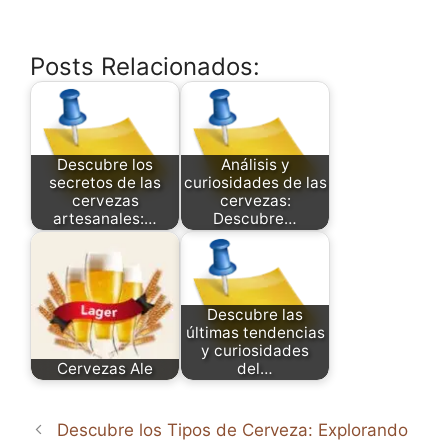
Posts Relacionados:
Descubre los
Análisis y
secretos de las
curiosidades de las
cervezas
cervezas:
artesanales:…
Descubre…
Descubre las
últimas tendencias
y curiosidades
Cervezas Ale
del…
Descubre los Tipos de Cerveza: Explorando