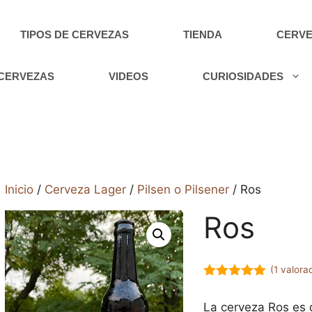
TIPOS DE CERVEZAS
TIENDA
CERVE
 CERVEZAS
VIDEOS
CURIOSIDADES
Inicio
/
Cerveza Lager
/
Pilsen o Pilsener
/ Ros
Ros
(
1
valorac
5.00
de 5
La cerveza Ros es 