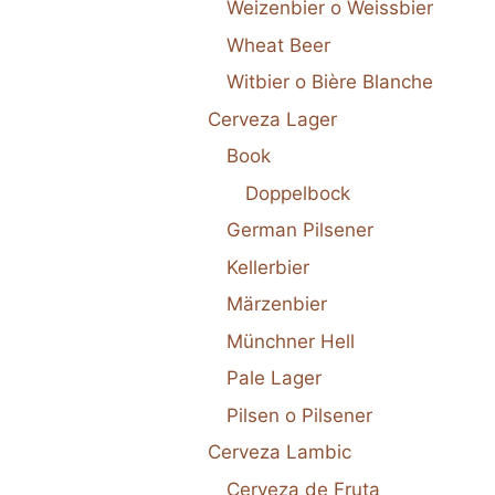
Weizenbier o Weissbier
Wheat Beer
Witbier o Bière Blanche
Cerveza Lager
Book
Doppelbock
German Pilsener
Kellerbier
Märzenbier
Münchner Hell
Pale Lager
Pilsen o Pilsener
Cerveza Lambic
Cerveza de Fruta