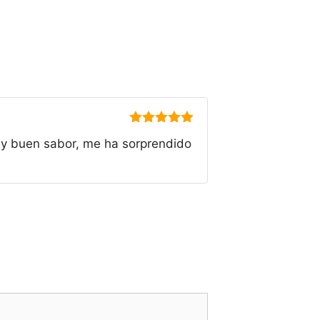
5
de 5
uy buen sabor, me ha sorprendido