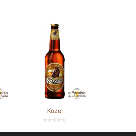
Kozel
0
d
e