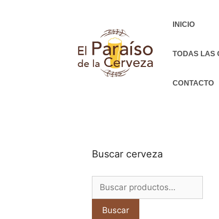
Saltar
al
INICIO
contenido
TODAS LAS
CONTACTO
Buscar cerveza
Buscar
por:
Buscar