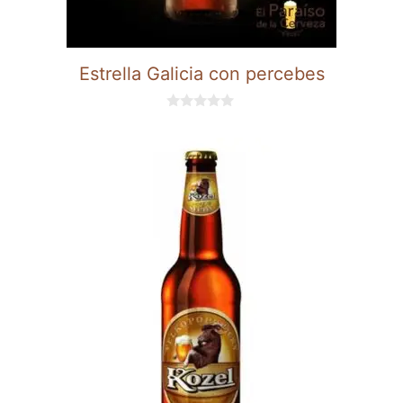
Estrella Galicia con percebes
0
d
e
5