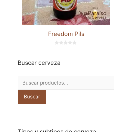
Freedom Pils
0
d
e
5
Buscar cerveza
Buscar
por:
Buscar
Tipos y subtipos de cerveza