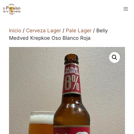
Saltar
M
al
contenido
Inicio
/
Cerveza Lager
/
Pale Lager
/ Beliy
Medved Krepkoe Oso Blanco Roja